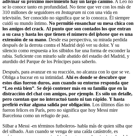
adivinar su próximo movimiento hay un largo camino
. A Leo no
se lo conoce tanto en profundidad. No tiene que ver con los más de
310 millones de seguidores en
Instagram
ni con una vida en
televisión. Ser conocido no significa que se lo conozca. Él siempre
cuidó su mundo íntimo.
No permitió ensanchar su mesa chica con
los amigos del crack
.
Al punto que son contados los que entran
a su casa y hasta los que tienen el número del
iphone
que es una
extensión de su mano
. Desde esa perspectiva, su mirada perdida
después de la derrota contra el Madrid dejó ver su dolor. Y su
silencio como respuesta a los silbidos fue una forma de esconder la
rabia. Suficiente con mirarlo salir abatido del estadio del Madrid, y
aturdido del Parque de los Príncipes para saberlo.
Después, para avanzar en su reacción, no alcanza con lo que se ve.
Obliga a bucear en su intimidad.
Ahí es donde se descubre que
estos días fueron duros, aun cuando su entorno responda que
“Leo está bien”
.
Se dejó contener más en su familia que en la
distracción del chat con amigos, por ejemplo
.
Es sólo un detalle,
pero cuentan que no interactuó tanto ni tan rápido
.
Y hasta
prefirió evitar alguna salida por obligación
. Los últimos días no
fueron felices en París, pero no significa que hoy Messi mire
Barcelona como un refugio de paz.
Silbar a Messi -en términos futboleros- habla más de quien silba que
del silbado. Aun cuando se venga de una caída catástrofe, es