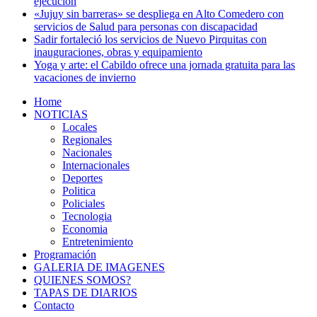
ejecución
«Jujuy sin barreras» se despliega en Alto Comedero con
servicios de Salud para personas con discapacidad
Sadir fortaleció los servicios de Nuevo Pirquitas con
inauguraciones, obras y equipamiento
Yoga y arte: el Cabildo ofrece una jornada gratuita para las
vacaciones de invierno
Home
NOTICIAS
Locales
Regionales
Nacionales
Internacionales
Deportes
Politica
Policiales
Tecnologia
Economia
Entretenimiento
Programación
GALERIA DE IMAGENES
QUIENES SOMOS?
TAPAS DE DIARIOS
Contacto