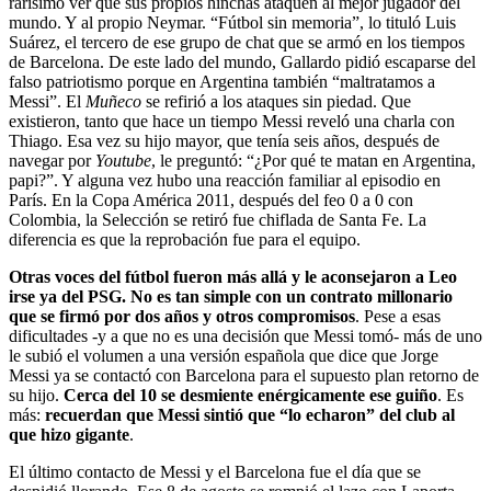
rarísimo ver que sus propios hinchas ataquen al mejor jugador del
mundo. Y al propio Neymar. “Fútbol sin memoria”, lo tituló Luis
Suárez, el tercero de ese grupo de chat que se armó en los tiempos
de Barcelona. De este lado del mundo, Gallardo pidió escaparse del
falso patriotismo porque en Argentina también “maltratamos a
Messi”. El
Muñeco
se refirió a los ataques sin piedad. Que
existieron, tanto que hace un tiempo Messi reveló una charla con
Thiago. Esa vez su hijo mayor, que tenía seis años, después de
navegar por
Youtube
, le preguntó: “¿Por qué te matan en Argentina,
papi?”. Y alguna vez hubo una reacción familiar al episodio en
París.
En la Copa América 2011, después del feo 0 a 0 con
Colombia, la Selección se retiró fue chiflada de Santa Fe. La
diferencia es que la reprobación fue para el equipo.
Otras voces del fútbol fueron más allá y le aconsejaron a Leo
irse ya del PSG. No es tan simple con un contrato millonario
que se firmó por dos años y otros compromisos
. Pese a esas
dificultades -y a que no es una decisión que Messi tomó- más de uno
le subió el volumen a una versión española que dice que Jorge
Messi ya se contactó con Barcelona para el supuesto plan retorno de
su hijo.
Cerca del 10 se desmiente enérgicamente ese guiño
. Es
más:
recuerdan que Messi sintió que “lo echaron” del club al
que hizo gigante
.
El último contacto de Messi y el Barcelona fue el día que se