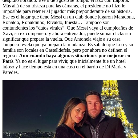
despidió llorando. Ese 8 de agosto se rompió el lazo con Laporta.
Más allá de su tristeza para las cámaras, el presidente no hizo lo
imposible para retener al jugador más preponderante de su historia.
Ese es el lugar que tiene Messi en un club donde jugaron Maradona,
Ronaldo, Ronaldinho, Rivaldo, Iniesta… Tampoco son
contundentes los “datos virales”. Que Messi vaya al cumpleaños de
Xavi, su ex compañero y ahora entrenador, puede sumar clicks sin
significar que prepara la vuelta. Que Antonela viaje a su casa
tampoco revela que ya prepara la mudanza. Es sabido que Leo y su
familia son locales en Castelldefels, pero por ahora no definen el
regreso.
Aun cuando haya algunas situaciones por mejorar en
París
. Ya no es el lugar para vivir, que inicialmente fue un hotel
lujoso y hace tiempo está en una casa en el barrio de Di María y
Paredes.