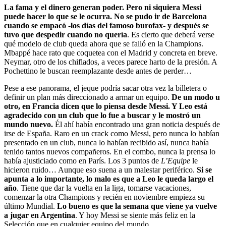
La fama y el dinero generan poder. Pero ni siquiera Messi
puede hacer lo que se le ocurra. No se pudo ir de Barcelona
cuando se empacó -los días del famoso burofax- y después se
tuvo que despedir cuando no quería
. Es cierto que deberá verse
qué modelo de club queda ahora que se falló en la Champions.
Mbappé hace rato que coquetea con el Madrid y concreta en breve.
Neymar, otro de los chiflados, a veces parece harto de la presión. A
Pochettino le buscan reemplazante desde antes de perder…
Pese a ese panorama, el jeque podría sacar otra vez la billetera o
definir un plan más direccionado a armar un equipo.
De un modo u
otro, en Francia dicen que lo piensa desde Messi. Y Leo está
agradecido con un club que lo fue a buscar y le mostró un
mundo nuevo.
Él ahí había encontrado una gran noticia después de
irse de España. Raro en un crack como Messi, pero nunca lo habían
presentado en un club, nunca lo habían recibido así, nunca había
tenido tantos nuevos compañeros. En el combo, nunca la prensa lo
había ajusticiado como en París. Los 3 puntos de
L’Equipe
le
hicieron ruido… Aunque eso suena a un malestar periférico.
Si se
apunta a lo importante, lo malo es que a Leo le queda largo el
año
. Tiene que dar la vuelta en la liga, tomarse vacaciones,
comenzar la otra Champions y recién en noviembre empieza su
último Mundial.
Lo bueno es que la semana que viene ya vuelve
a jugar en Argentina
. Y hoy Messi se siente más feliz en la
Selección que en cualquier equipo del mundo.