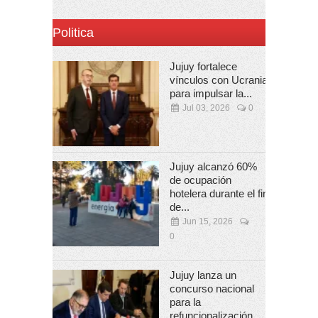
Politica
Jujuy fortalece
vínculos con Ucrania
para impulsar la...
Jul 03, 2026
0
Jujuy alcanzó 60%
de ocupación
hotelera durante el fin
de...
Jun 15, 2026
0
Jujuy lanza un
concurso nacional
para la
refuncionalización...