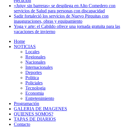
ejecución
«Jujuy sin barreras» se despliega en Alto Comedero con
servicios de Salud para personas con discapacidad
Sadir fortaleció los servicios de Nuevo Pirquitas con
inauguraciones, obras y equipamiento
Yoga y arte: el Cabildo ofrece una jornada gratuita para las
vacaciones de invierno
Home
NOTICIAS
Locales
Regionales
Nacionales
Internacionales
Deportes
Politica
Policiales
Tecnologia
Economia
Entretenimiento
Programación
GALERIA DE IMAGENES
QUIENES SOMOS?
TAPAS DE DIARIOS
Contacto