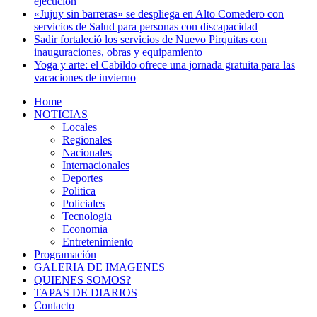
ejecución
«Jujuy sin barreras» se despliega en Alto Comedero con
servicios de Salud para personas con discapacidad
Sadir fortaleció los servicios de Nuevo Pirquitas con
inauguraciones, obras y equipamiento
Yoga y arte: el Cabildo ofrece una jornada gratuita para las
vacaciones de invierno
Home
NOTICIAS
Locales
Regionales
Nacionales
Internacionales
Deportes
Politica
Policiales
Tecnologia
Economia
Entretenimiento
Programación
GALERIA DE IMAGENES
QUIENES SOMOS?
TAPAS DE DIARIOS
Contacto