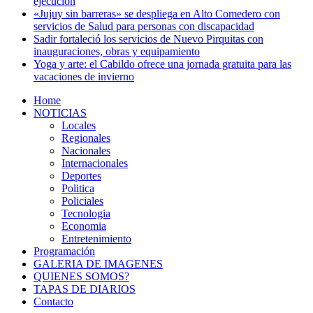
ejecución
«Jujuy sin barreras» se despliega en Alto Comedero con
servicios de Salud para personas con discapacidad
Sadir fortaleció los servicios de Nuevo Pirquitas con
inauguraciones, obras y equipamiento
Yoga y arte: el Cabildo ofrece una jornada gratuita para las
vacaciones de invierno
Home
NOTICIAS
Locales
Regionales
Nacionales
Internacionales
Deportes
Politica
Policiales
Tecnologia
Economia
Entretenimiento
Programación
GALERIA DE IMAGENES
QUIENES SOMOS?
TAPAS DE DIARIOS
Contacto