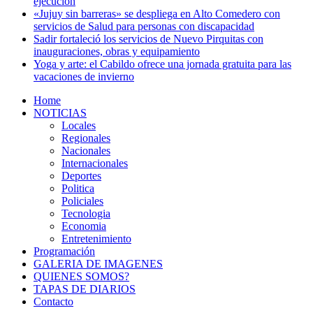
ejecución
«Jujuy sin barreras» se despliega en Alto Comedero con
servicios de Salud para personas con discapacidad
Sadir fortaleció los servicios de Nuevo Pirquitas con
inauguraciones, obras y equipamiento
Yoga y arte: el Cabildo ofrece una jornada gratuita para las
vacaciones de invierno
Home
NOTICIAS
Locales
Regionales
Nacionales
Internacionales
Deportes
Politica
Policiales
Tecnologia
Economia
Entretenimiento
Programación
GALERIA DE IMAGENES
QUIENES SOMOS?
TAPAS DE DIARIOS
Contacto