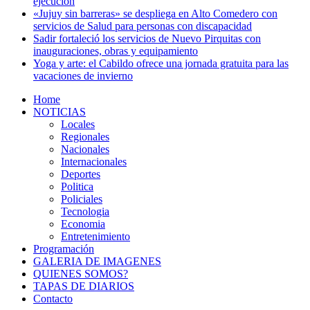
ejecución
«Jujuy sin barreras» se despliega en Alto Comedero con
servicios de Salud para personas con discapacidad
Sadir fortaleció los servicios de Nuevo Pirquitas con
inauguraciones, obras y equipamiento
Yoga y arte: el Cabildo ofrece una jornada gratuita para las
vacaciones de invierno
Home
NOTICIAS
Locales
Regionales
Nacionales
Internacionales
Deportes
Politica
Policiales
Tecnologia
Economia
Entretenimiento
Programación
GALERIA DE IMAGENES
QUIENES SOMOS?
TAPAS DE DIARIOS
Contacto