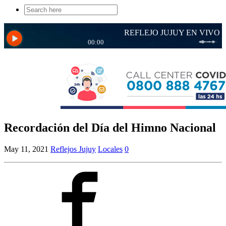
Search
for:
Recordación del Día del Himno Nacional
May 11, 2021
Reflejos Jujuy
Locales
0