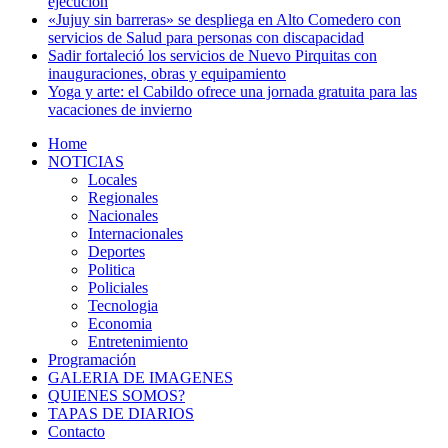
ejecución
«Jujuy sin barreras» se despliega en Alto Comedero con
servicios de Salud para personas con discapacidad
Sadir fortaleció los servicios de Nuevo Pirquitas con
inauguraciones, obras y equipamiento
Yoga y arte: el Cabildo ofrece una jornada gratuita para las
vacaciones de invierno
Home
NOTICIAS
Locales
Regionales
Nacionales
Internacionales
Deportes
Politica
Policiales
Tecnologia
Economia
Entretenimiento
Programación
GALERIA DE IMAGENES
QUIENES SOMOS?
TAPAS DE DIARIOS
Contacto