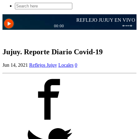
Search
for:
Jujuy. Reporte Diario Covid-19
Jun 14, 2021
Reflejos Jujuy
Locales
0