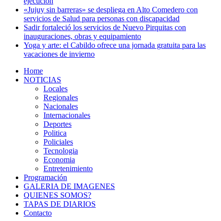
ejecución
«Jujuy sin barreras» se despliega en Alto Comedero con
servicios de Salud para personas con discapacidad
Sadir fortaleció los servicios de Nuevo Pirquitas con
inauguraciones, obras y equipamiento
Yoga y arte: el Cabildo ofrece una jornada gratuita para las
vacaciones de invierno
Home
NOTICIAS
Locales
Regionales
Nacionales
Internacionales
Deportes
Politica
Policiales
Tecnologia
Economia
Entretenimiento
Programación
GALERIA DE IMAGENES
QUIENES SOMOS?
TAPAS DE DIARIOS
Contacto