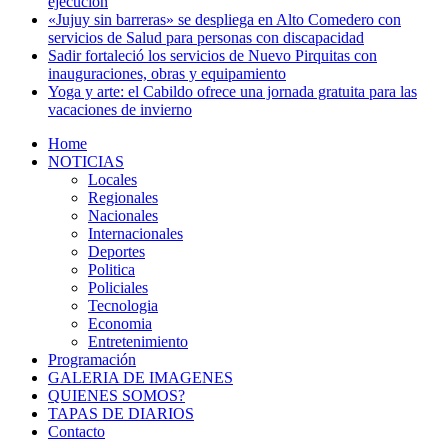
ejecución
«Jujuy sin barreras» se despliega en Alto Comedero con
servicios de Salud para personas con discapacidad
Sadir fortaleció los servicios de Nuevo Pirquitas con
inauguraciones, obras y equipamiento
Yoga y arte: el Cabildo ofrece una jornada gratuita para las
vacaciones de invierno
Home
NOTICIAS
Locales
Regionales
Nacionales
Internacionales
Deportes
Politica
Policiales
Tecnologia
Economia
Entretenimiento
Programación
GALERIA DE IMAGENES
QUIENES SOMOS?
TAPAS DE DIARIOS
Contacto