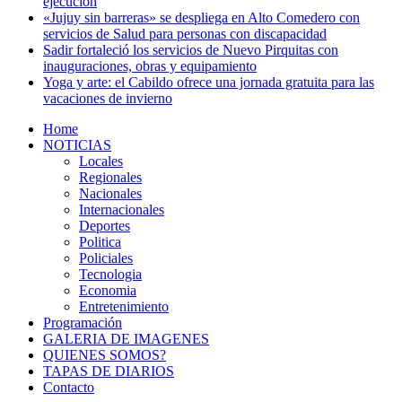
ejecución
«Jujuy sin barreras» se despliega en Alto Comedero con
servicios de Salud para personas con discapacidad
Sadir fortaleció los servicios de Nuevo Pirquitas con
inauguraciones, obras y equipamiento
Yoga y arte: el Cabildo ofrece una jornada gratuita para las
vacaciones de invierno
Home
NOTICIAS
Locales
Regionales
Nacionales
Internacionales
Deportes
Politica
Policiales
Tecnologia
Economia
Entretenimiento
Programación
GALERIA DE IMAGENES
QUIENES SOMOS?
TAPAS DE DIARIOS
Contacto