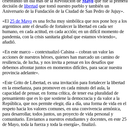
celebrando un día más de la Revolución de
Mayo
que fue la primera
decisión de
libertad
que tomó nuestro pueblo y también un
Aniversario de la Fundación de la Ciudad de San Pedro de Jujuy».
«El
25 de Mayo
es una fecha muy simbólica que nos pone hoy a los
argentinos ante el desafío de fortalecer la libertad en cada ser
humano, en cada actitud, en cada acción; en un difícil momento de
pandemia, con la crisis sanitaria global que estamos viviendo»,
añadió.
«En este marco – contextualizó Calsina – cobran un valor las
acciones de nuestros héroes, quienes han marcado un camino de
resiliencia, de lucha, y nos invita a pensar en los desafíos que
debemos afrontar juntos en momentos difíciles, para sacar nuestra
provincia adelante».
«Este Grito de Libertad, es una invitación para fortalecer la libertad
en la enseñanza, para promover en cada minuto del aula, la
capacidad de pensar, en forma crítica, de tener esa pluralidad de
pensamiento que es lo que sostiene la democracia y da valor a la
República, que nos permite elegir, día a día, una forma de vida en el
respeto hacia los valores comunes, en una convivencia armónica,
para desarrollar, todos juntos, un proyecto de vida personal y
comunitario. Enviamos a nuestros estudiantes y docentes, en este 25
de Mayo, toda la fuerza y toda la energía», finalizó.