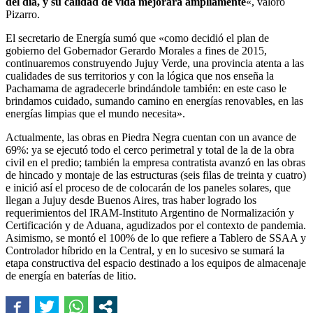
del día, y su calidad de vida mejorará ampliamente
«, valoró
Pizarro.
El secretario de Energía sumó que «como decidió el plan de
gobierno del Gobernador Gerardo Morales a fines de 2015,
continuaremos construyendo Jujuy Verde, una provincia atenta a las
cualidades de sus territorios y con la lógica que nos enseña la
Pachamama de agradecerle brindándole también: en este caso le
brindamos cuidado, sumando camino en energías renovables, en las
energías limpias que el mundo necesita».
Actualmente, las obras en Piedra Negra cuentan con un avance de
69%: ya se ejecutó todo el cerco perimetral y total de la de la obra
civil en el predio; también la empresa contratista avanzó en las obras
de hincado y montaje de las estructuras (seis filas de treinta y cuatro)
e inició así el proceso de de colocarán de los paneles solares, que
llegan a Jujuy desde Buenos Aires, tras haber logrado los
requerimientos del IRAM-Instituto Argentino de Normalización y
Certificación y de Aduana, agudizados por el contexto de pandemia.
Asimismo, se montó el 100% de lo que refiere a Tablero de SSAA y
Controlador híbrido en la Central, y en lo sucesivo se sumará la
etapa constructiva del espacio destinado a los equipos de almacenaje
de energía en baterías de litio.