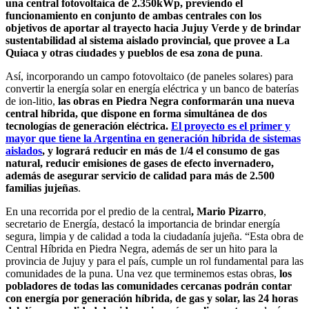
una central fotovoltaica de 2.350kWp, previendo el
funcionamiento en conjunto de ambas centrales con los
objetivos de aportar al trayecto hacia Jujuy Verde y de brindar
sustentabilidad al sistema aislado provincial, que provee a La
Quiaca y otras ciudades y pueblos de esa zona de puna
.
Así, incorporando un campo fotovoltaico (de paneles solares) para
convertir la energía solar en energía eléctrica y un banco de baterías
de ion-litio,
las obras en Piedra Negra conformarán una nueva
central híbrida, que dispone en forma simultánea de dos
tecnologías de generación eléctrica.
El proyecto es el primer y
mayor que tiene la Argentina en generación híbrida de sistemas
aislados
, y logrará reducir en más de 1/4 el consumo de gas
natural, reducir emisiones de gases de efecto invernadero,
además de asegurar servicio de calidad para más de 2.500
familias jujeñas
.
En una recorrida por el predio de la central
, Mario Pizarro
,
secretario de Energía, destacó la importancia de brindar energía
segura, limpia y de calidad a toda la ciudadanía jujeña. “Esta obra de
Central Híbrida en Piedra Negra, además de ser un hito para la
provincia de Jujuy y para el país, cumple un rol fundamental para las
comunidades de la puna. Una vez que terminemos estas obras,
los
pobladores de todas las comunidades cercanas podrán contar
con energía por generación híbrida, de gas y solar, las 24 horas