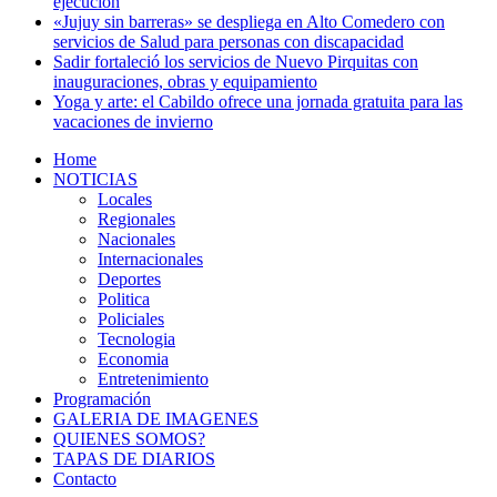
ejecución
«Jujuy sin barreras» se despliega en Alto Comedero con
servicios de Salud para personas con discapacidad
Sadir fortaleció los servicios de Nuevo Pirquitas con
inauguraciones, obras y equipamiento
Yoga y arte: el Cabildo ofrece una jornada gratuita para las
vacaciones de invierno
Home
NOTICIAS
Locales
Regionales
Nacionales
Internacionales
Deportes
Politica
Policiales
Tecnologia
Economia
Entretenimiento
Programación
GALERIA DE IMAGENES
QUIENES SOMOS?
TAPAS DE DIARIOS
Contacto