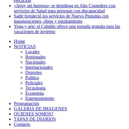
ejecución
«Jujuy sin barreras» se despliega en Alto Comedero con
servicios de Salud para personas con discapacidad
Sadir fortaleció los servicios de Nuevo Pirquitas con
inauguraciones, obras y equipamiento
Yoga y arte: el Cabildo ofrece una jornada gratuita para las
vacaciones de invierno
Home
NOTICIAS
Locales
Regionales
Nacionales
Internacionales
Deportes
Politica
Policiales
Tecnologia
Economia
Entretenimiento
Programación
GALERIA DE IMAGENES
QUIENES SOMOS?
TAPAS DE DIARIOS
Contacto