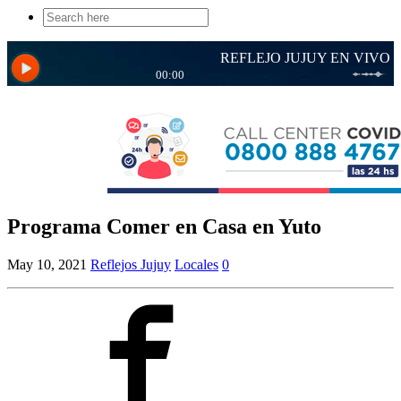
Search
for:
Programa Comer en Casa en Yuto
May 10, 2021
Reflejos Jujuy
Locales
0