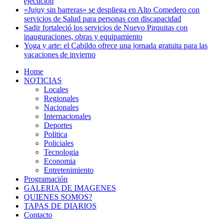
ejecución
«Jujuy sin barreras» se despliega en Alto Comedero con
servicios de Salud para personas con discapacidad
Sadir fortaleció los servicios de Nuevo Pirquitas con
inauguraciones, obras y equipamiento
Yoga y arte: el Cabildo ofrece una jornada gratuita para las
vacaciones de invierno
Home
NOTICIAS
Locales
Regionales
Nacionales
Internacionales
Deportes
Politica
Policiales
Tecnologia
Economia
Entretenimiento
Programación
GALERIA DE IMAGENES
QUIENES SOMOS?
TAPAS DE DIARIOS
Contacto