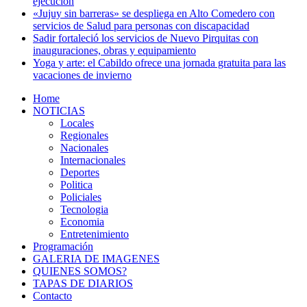
ejecución
«Jujuy sin barreras» se despliega en Alto Comedero con
servicios de Salud para personas con discapacidad
Sadir fortaleció los servicios de Nuevo Pirquitas con
inauguraciones, obras y equipamiento
Yoga y arte: el Cabildo ofrece una jornada gratuita para las
vacaciones de invierno
Home
NOTICIAS
Locales
Regionales
Nacionales
Internacionales
Deportes
Politica
Policiales
Tecnologia
Economia
Entretenimiento
Programación
GALERIA DE IMAGENES
QUIENES SOMOS?
TAPAS DE DIARIOS
Contacto