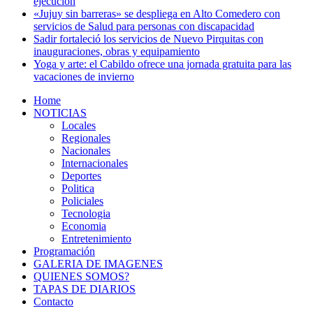
ejecución
«Jujuy sin barreras» se despliega en Alto Comedero con
servicios de Salud para personas con discapacidad
Sadir fortaleció los servicios de Nuevo Pirquitas con
inauguraciones, obras y equipamiento
Yoga y arte: el Cabildo ofrece una jornada gratuita para las
vacaciones de invierno
Home
NOTICIAS
Locales
Regionales
Nacionales
Internacionales
Deportes
Politica
Policiales
Tecnologia
Economia
Entretenimiento
Programación
GALERIA DE IMAGENES
QUIENES SOMOS?
TAPAS DE DIARIOS
Contacto