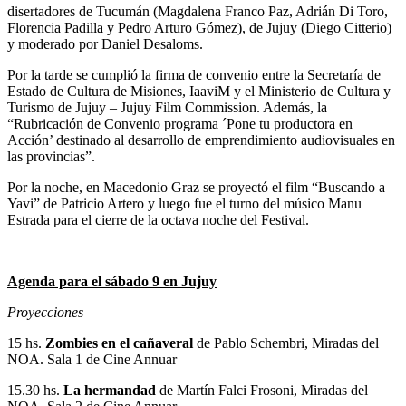
disertadores de Tucumán (Magdalena Franco Paz, Adrián Di Toro,
Florencia Padilla y Pedro Arturo Gómez), de Jujuy (Diego Citterio)
y moderado por Daniel Desaloms.
Por la tarde se cumplió la firma de convenio entre la Secretaría de
Estado de Cultura de Misiones, IaaviM y el Ministerio de Cultura y
Turismo de Jujuy – Jujuy Film Commission. Además, la
“Rubricación de Convenio programa ´Pone tu productora en
Acción’ destinado al desarrollo de emprendimiento audiovisuales en
las provincias”.
Por la noche, en Macedonio Graz se proyectó el film “Buscando a
Yavi” de Patricio Artero y luego fue el turno del músico Manu
Estrada para el cierre de la octava noche del Festival.
Agenda para el sábado 9 en Jujuy
Proyecciones
15 hs.
Zombies en el cañaveral
de Pablo Schembri, Miradas del
NOA. Sala 1 de Cine Annuar
15.30 hs.
La hermandad
de Martín Falci Frosoni, Miradas del