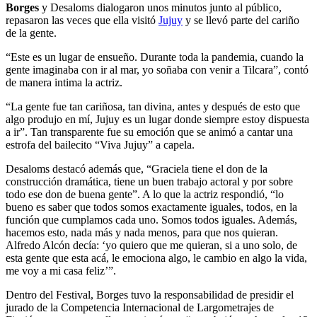
Borges
y Desaloms dialogaron unos minutos junto al público,
repasaron las veces que ella visitó
Jujuy
y se llevó parte del cariño
de la gente.
“Este es un lugar de ensueño. Durante toda la pandemia, cuando la
gente imaginaba con ir al mar, yo soñaba con venir a Tilcara”, contó
de manera intima la actriz.
“La gente fue tan cariñosa, tan divina, antes y después de esto que
algo produjo en mí, Jujuy es un lugar donde siempre estoy dispuesta
a ir”. Tan transparente fue su emoción que se animó a cantar una
estrofa del bailecito “Viva Jujuy” a capela.
Desaloms destacó además que, “Graciela tiene el don de la
construcción dramática, tiene un buen trabajo actoral y por sobre
todo ese don de buena gente”. A lo que la actriz respondió, “lo
bueno es saber que todos somos exactamente iguales, todos, en la
función que cumplamos cada uno. Somos todos iguales. Además,
hacemos esto, nada más y nada menos, para que nos quieran.
Alfredo Alcón decía: ‘yo quiero que me quieran, si a uno solo, de
esta gente que esta acá, le emociona algo, le cambio en algo la vida,
me voy a mi casa feliz’”.
Dentro del Festival, Borges tuvo la responsabilidad de presidir el
jurado de la Competencia Internacional de Largometrajes de