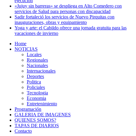
ejecución
«Jujuy sin barreras» se despliega en Alto Comedero con
servicios de Salud para personas con discapacidad
Sadir fortaleció los servicios de Nuevo Pirquitas con
inauguraciones, obras y equipamiento
Yoga y arte: el Cabildo ofrece una jornada gratuita para las
vacaciones de invierno
Home
NOTICIAS
Locales
Regionales
Nacionales
Internacionales
Deportes
Politica
Policiales
Tecnologia
Economia
Entretenimiento
Programación
GALERIA DE IMAGENES
QUIENES SOMOS?
TAPAS DE DIARIOS
Contacto