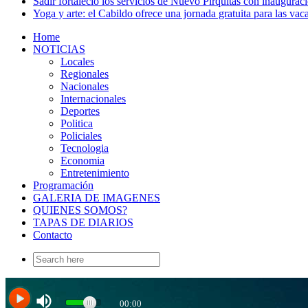
Sadir fortaleció los servicios de Nuevo Pirquitas con inaugurac
Yoga y arte: el Cabildo ofrece una jornada gratuita para las vac
Home
NOTICIAS
Locales
Regionales
Nacionales
Internacionales
Deportes
Politica
Policiales
Tecnologia
Economia
Entretenimiento
Programación
GALERIA DE IMAGENES
QUIENES SOMOS?
TAPAS DE DIARIOS
Contacto
Search
for: