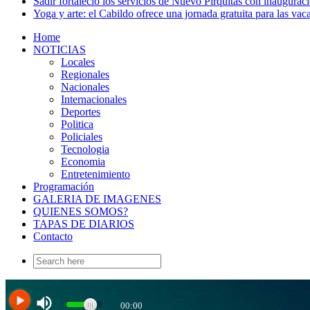
Sadir fortaleció los servicios de Nuevo Pirquitas con inaugurac
Yoga y arte: el Cabildo ofrece una jornada gratuita para las vac
Home
NOTICIAS
Locales
Regionales
Nacionales
Internacionales
Deportes
Politica
Policiales
Tecnologia
Economia
Entretenimiento
Programación
GALERIA DE IMAGENES
QUIENES SOMOS?
TAPAS DE DIARIOS
Contacto
Search
for: