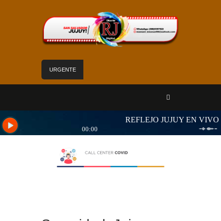
URGENTE
Mejoras edilicias aseguran calidad de atención
en el Hospital Calilegua
Las obras para el nuevo edificio de Hídricos
están en plena ejecución
«Jujuy sin barreras» se despliega en Alto
Comedero con servicios de Salud para personas
con discapacidad
Sadir fortaleció los servicios de Nuevo Pirquitas
con inauguraciones, obras y equipamiento
Yoga y arte: el Cabildo ofrece una jornada
gratuita para las vacaciones de invierno