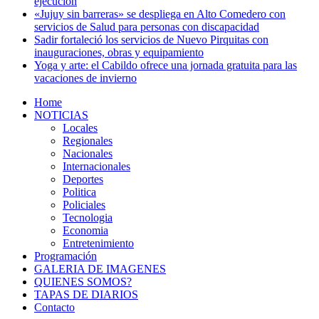
ejecución
«Jujuy sin barreras» se despliega en Alto Comedero con
servicios de Salud para personas con discapacidad
Sadir fortaleció los servicios de Nuevo Pirquitas con
inauguraciones, obras y equipamiento
Yoga y arte: el Cabildo ofrece una jornada gratuita para las
vacaciones de invierno
Home
NOTICIAS
Locales
Regionales
Nacionales
Internacionales
Deportes
Politica
Policiales
Tecnologia
Economia
Entretenimiento
Programación
GALERIA DE IMAGENES
QUIENES SOMOS?
TAPAS DE DIARIOS
Contacto