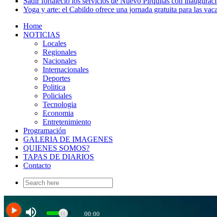
Sadir fortaleció los servicios de Nuevo Pirquitas con inaugurac
Yoga y arte: el Cabildo ofrece una jornada gratuita para las vac
Home
NOTICIAS
Locales
Regionales
Nacionales
Internacionales
Deportes
Politica
Policiales
Tecnologia
Economia
Entretenimiento
Programación
GALERIA DE IMAGENES
QUIENES SOMOS?
TAPAS DE DIARIOS
Contacto
Search
for: