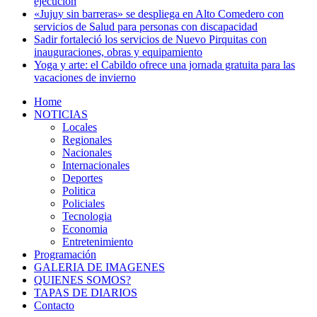
ejecución
«Jujuy sin barreras» se despliega en Alto Comedero con
servicios de Salud para personas con discapacidad
Sadir fortaleció los servicios de Nuevo Pirquitas con
inauguraciones, obras y equipamiento
Yoga y arte: el Cabildo ofrece una jornada gratuita para las
vacaciones de invierno
Home
NOTICIAS
Locales
Regionales
Nacionales
Internacionales
Deportes
Politica
Policiales
Tecnologia
Economia
Entretenimiento
Programación
GALERIA DE IMAGENES
QUIENES SOMOS?
TAPAS DE DIARIOS
Contacto