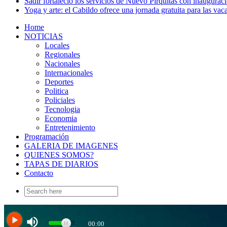
Sadir fortaleció los servicios de Nuevo Pirquitas con inaugurac
Yoga y arte: el Cabildo ofrece una jornada gratuita para las vac
Home
NOTICIAS
Locales
Regionales
Nacionales
Internacionales
Deportes
Politica
Policiales
Tecnologia
Economia
Entretenimiento
Programación
GALERIA DE IMAGENES
QUIENES SOMOS?
TAPAS DE DIARIOS
Contacto
Search
for: