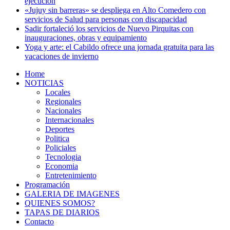
ejecución
«Jujuy sin barreras» se despliega en Alto Comedero con
servicios de Salud para personas con discapacidad
Sadir fortaleció los servicios de Nuevo Pirquitas con
inauguraciones, obras y equipamiento
Yoga y arte: el Cabildo ofrece una jornada gratuita para las
vacaciones de invierno
Home
NOTICIAS
Locales
Regionales
Nacionales
Internacionales
Deportes
Politica
Policiales
Tecnologia
Economia
Entretenimiento
Programación
GALERIA DE IMAGENES
QUIENES SOMOS?
TAPAS DE DIARIOS
Contacto