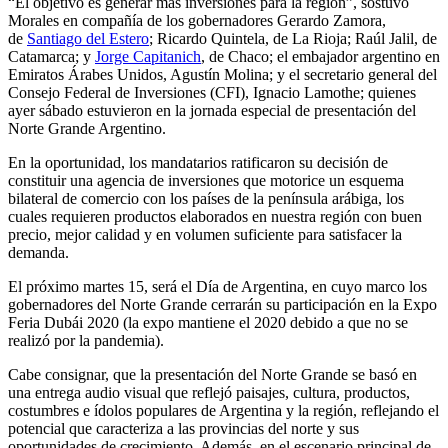
“El objetivo es generar más inversiones para la región”, sostuvo
Morales en compañía de los gobernadores Gerardo Zamora,
de
Santiago del Estero
; Ricardo Quintela, de La Rioja; Raúl Jalil, de
Catamarca; y
Jorge Capitanich
, de Chaco; el embajador argentino en
Emiratos Árabes Unidos, Agustín Molina; y el secretario general del
Consejo Federal de Inversiones (CFI), Ignacio Lamothe; quienes
ayer sábado estuvieron en la jornada especial de presentación del
Norte Grande Argentino.
En la oportunidad, los mandatarios ratificaron su decisión de
constituir una agencia de inversiones que motorice un esquema
bilateral de comercio con los países de la península arábiga, los
cuales requieren productos elaborados en nuestra región con buen
precio, mejor calidad y en volumen suficiente para satisfacer la
demanda.
El próximo martes 15, será el Día de Argentina, en cuyo marco los
gobernadores del Norte Grande cerrarán su participación en la Expo
Feria Dubái 2020 (la expo mantiene el 2020 debido a que no se
realizó por la pandemia).
Cabe consignar, que la presentación del Norte Grande se basó en
una entrega audio visual que reflejó paisajes, cultura, productos,
costumbres e ídolos populares de Argentina y la región, reflejando el
potencial que caracteriza a las provincias del norte y sus
oportunidades de crecimiento. Además, en el escenario principal de