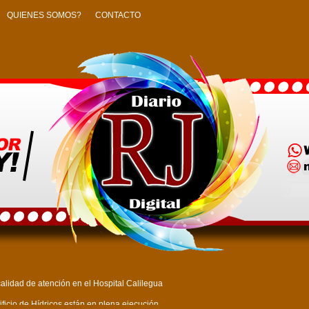
QUIENES SOMOS?
CONTACTO
alidad de atención en el Hospital Calilegua
ficio de Hídricos están en plena ejecución