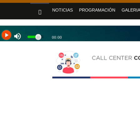
«Jujuy sin barreras» se despliega en Alto Co
NOTICIAS
PROGRAMACIÓN
GALERIA
Sadir fortaleció los servicios de Nue
Yoga y arte: el Cabildo ofrece una