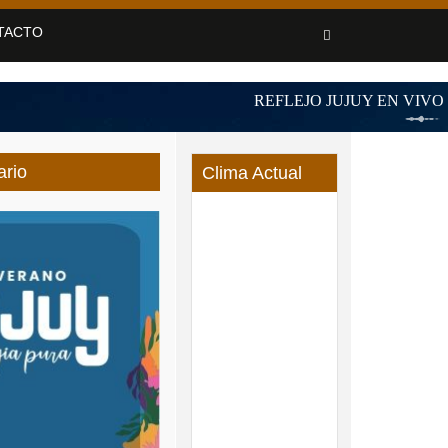
TACTO
ario
Clima Actual