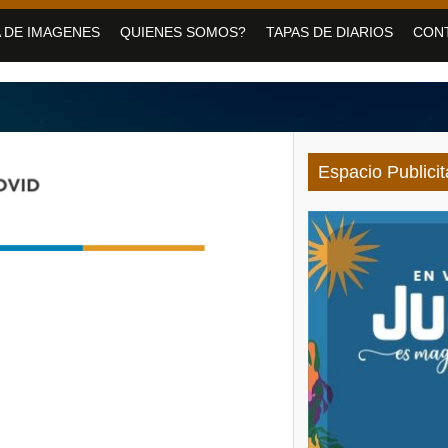
medero con servicios de Salud para personas con discapacidad
 DE IMAGENES
QUIENES SOMOS?
TAPAS DE DIARIOS
CON
vo Pirquitas con inauguraciones, obras y equipamiento
 jornada gratuita para las vacaciones de invierno
Espacio Publicit