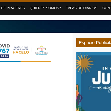
medero con servicios de Salud para personas con discapacidad
 DE IMAGENES
QUIENES SOMOS?
TAPAS DE DIARIOS
CON
vo Pirquitas con inauguraciones, obras y equipamiento
 jornada gratuita para las vacaciones de invierno
Espacio Publicit