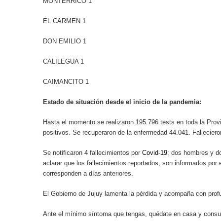
MONTERRICO 1
EL CARMEN 1
DON EMILIO 1
CALILEGUA 1
CAIMANCITO 1
Estado de situación desde el inicio de la pandemia:
Hasta el momento se realizaron 195.796 tests en toda la Provi
positivos. Se recuperaron de la enfermedad 44.041. Fallecier
Se notificaron 4 fallecimientos por
Covid-19
: dos hombres y d
aclarar que los fallecimientos reportados, son informados por e
corresponden a días anteriores.
El Gobierno de Jujuy lamenta la pérdida y acompaña con profun
Ante el mínimo síntoma que tengas, quédate en casa y consul