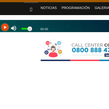
«Jujuy sin barreras» se despliega en Alto Co
NOTICIAS
PROGRAMACIÓN
GALERIA
Sadir fortaleció los servicios de Nue
Yoga y arte: el Cabildo ofrece una