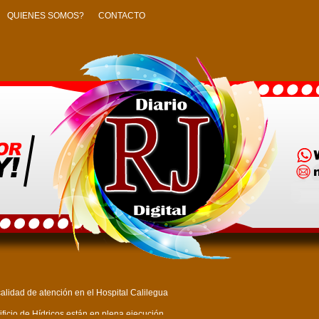
QUIENES SOMOS?
CONTACTO
alidad de atención en el Hospital Calilegua
ficio de Hídricos están en plena ejecución