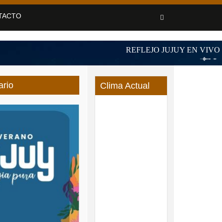
TACTO
ario
Clima Actual