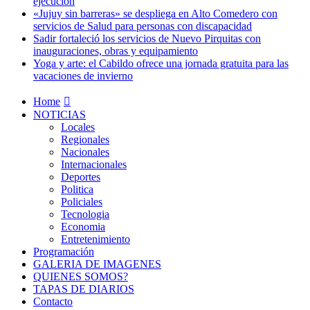
ejecución
«Jujuy sin barreras» se despliega en Alto Comedero con
servicios de Salud para personas con discapacidad
Sadir fortaleció los servicios de Nuevo Pirquitas con
inauguraciones, obras y equipamiento
Yoga y arte: el Cabildo ofrece una jornada gratuita para las
vacaciones de invierno
Home
NOTICIAS
Locales
Regionales
Nacionales
Internacionales
Deportes
Politica
Policiales
Tecnologia
Economia
Entretenimiento
Programación
GALERIA DE IMAGENES
QUIENES SOMOS?
TAPAS DE DIARIOS
Contacto