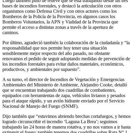
Luego también puso de relieve que se está trabajando desde las tres
bases de incendios forestales, y destacó la articulación con otros
organismos como Defensa Civil y con otros actores como los
Bomberos de la Policía de la Provincia, en algunos casos los
Bomberos Voluntarios, la APN y Vialidad de la Provincia que
permite el acceso a distintas zonas a través de la apertura de
caminos.
Por último, agradeció también la colaboración de la ciudadanía y “la
responsabilidad que nos permite hoy tener una situación
sensiblemente mejor respecto del año pasado, no obstante
renovamos el pedido de seguir adoptando medidas de prevención de
los incendios forestales para evitar daños materiales, económicos,
productivos, y ambientales por supuesto”.
A su turno, el director de Incendios de Vegetación y Emergencias
Ambientales del Ministerio de Ambiente, Alejandro Cooke, detalló
que se encuentran trabajando dos cuadrillas de combatientes,
equipados con herramientas de zapa, vehículos livianos y pesados
para el ataque rápido, y un avión hidrante enviado por el Servicio
Nacional de Manejo del Fuego (SNMF).
Dijo también que “estuvimos abriendo brechas cortafuegos, y hemos
logrado circunscribir el incendio ‘Laguna La Brea’; seguimos
trabajando las 24 horas de manera rotativa, y no nos vamos a ir hasta
extinguir el fuego; también tenemos dos cuadrillas sobre Ruta N° 1,