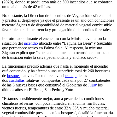
(2020), donde se produjeron más de 500 incendios que se cobraron
un total de más de 42 mil has.
No obstante, la Dirección de Incendios de Vegetación está en alerta
y prestos al despliegue ya que el presente es un año con condiciones
meteorológicas y de disponibilidad de material vegetal combustible
favorable para la ocurrencia y propagación de incendios forestales.
Por otro lado, durante el encuentro con la Ministra evaluaron la
situación del
incendio
ubicado entre “Laguna La Brea” y Sauzalito
que permanece activo en Palma Sola. Al respecto, la ministra
Zigarán explicó que “se trata de un incendio ocurrido en una zona
de transición entre la selva pedemontana y el chaco seco».
La funcionaria precisó además que hasta el momento el incendio
está contenido, y ha afectado una superficie total de 260 hectáreas
de
bosques
nativos. Puso de relieve el
trabajo
de las
dos
cuadrillas
rotativas, compuestas cada una por 27 combatientes
de las 3 nuevas bases que construyó el Gobierno de
Jujuy
los
últimos años en El Brete, San Pedro y Yuto.
“Estamos sensiblemente mejor, aun a pesar de las condiciones
climáticas adversas, con poca humedad en el clima, sin lluvias,
vientos fuertes, temperaturas de entre 32 y 35°, y mucho material
vegetal combustible presente en los bosques”, detalló la funcionaria.