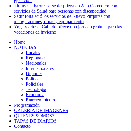
ejecución
«Jujuy sin barreras» se despliega en Alto Comedero con
servicios de Salud para personas con discapacidad
Sadir fortaleció los servicios de Nuevo Pirquitas con
inauguraciones, obras y equipamiento
Yoga y arte: el Cabildo ofrece una jornada gratuita para las
vacaciones de invierno
Home
NOTICIAS
Locales
Regionales
Nacionales
Internacionales
Deportes
Politica
Policiales
Tecnologia
Economia
Entretenimiento
Programación
GALERIA DE IMAGENES
QUIENES SOMOS?
TAPAS DE DIARIOS
Contacto