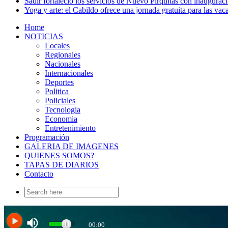
Sadir fortaleció los servicios de Nuevo Pirquitas con inaugurac
Yoga y arte: el Cabildo ofrece una jornada gratuita para las vac
Home
NOTICIAS
Locales
Regionales
Nacionales
Internacionales
Deportes
Politica
Policiales
Tecnologia
Economia
Entretenimiento
Programación
GALERIA DE IMAGENES
QUIENES SOMOS?
TAPAS DE DIARIOS
Contacto
Search
for: