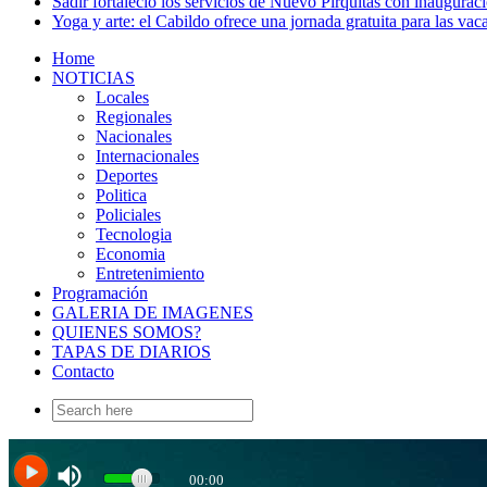
Sadir fortaleció los servicios de Nuevo Pirquitas con inaugurac
Yoga y arte: el Cabildo ofrece una jornada gratuita para las vac
Home
NOTICIAS
Locales
Regionales
Nacionales
Internacionales
Deportes
Politica
Policiales
Tecnologia
Economia
Entretenimiento
Programación
GALERIA DE IMAGENES
QUIENES SOMOS?
TAPAS DE DIARIOS
Contacto
Search
for: