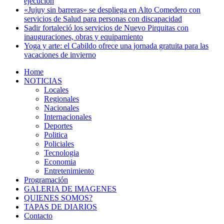
ejecución
«Jujuy sin barreras» se despliega en Alto Comedero con
servicios de Salud para personas con discapacidad
Sadir fortaleció los servicios de Nuevo Pirquitas con
inauguraciones, obras y equipamiento
Yoga y arte: el Cabildo ofrece una jornada gratuita para las
vacaciones de invierno
Home
NOTICIAS
Locales
Regionales
Nacionales
Internacionales
Deportes
Politica
Policiales
Tecnologia
Economia
Entretenimiento
Programación
GALERIA DE IMAGENES
QUIENES SOMOS?
TAPAS DE DIARIOS
Contacto