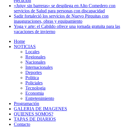
ejecución
«Jujuy sin barreras» se despliega en Alto Comedero con
servicios de Salud para personas con discapacidad
Sadir fortaleció los servicios de Nuevo Pirquitas con
inauguraciones, obras y equipamiento
Yoga y arte: el Cabildo ofrece una jornada gratuita para las
vacaciones de invierno
Home
NOTICIAS
Locales
Regionales
Nacionales
Internacionales
Deportes
Politica
Policiales
Tecnologia
Economia
Entretenimiento
Programación
GALERIA DE IMAGENES
QUIENES SOMOS?
TAPAS DE DIARIOS
Contacto