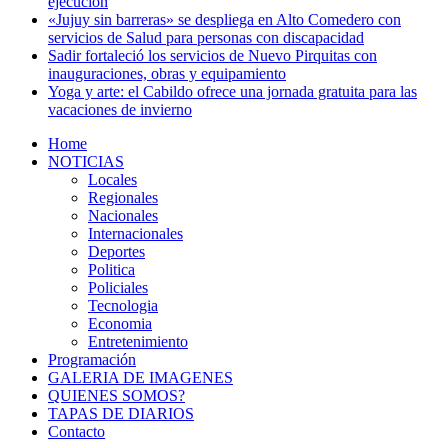
ejecución
«Jujuy sin barreras» se despliega en Alto Comedero con
servicios de Salud para personas con discapacidad
Sadir fortaleció los servicios de Nuevo Pirquitas con
inauguraciones, obras y equipamiento
Yoga y arte: el Cabildo ofrece una jornada gratuita para las
vacaciones de invierno
Home
NOTICIAS
Locales
Regionales
Nacionales
Internacionales
Deportes
Politica
Policiales
Tecnologia
Economia
Entretenimiento
Programación
GALERIA DE IMAGENES
QUIENES SOMOS?
TAPAS DE DIARIOS
Contacto