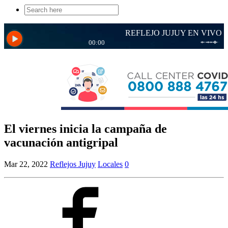
Search
for:
El viernes inicia la campaña de
vacunación antigripal
Mar 22, 2022
Reflejos Jujuy
Locales
0