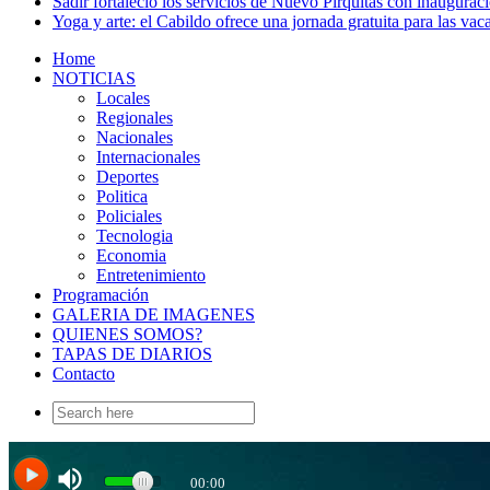
Sadir fortaleció los servicios de Nuevo Pirquitas con inaugurac
Yoga y arte: el Cabildo ofrece una jornada gratuita para las vac
Home
NOTICIAS
Locales
Regionales
Nacionales
Internacionales
Deportes
Politica
Policiales
Tecnologia
Economia
Entretenimiento
Programación
GALERIA DE IMAGENES
QUIENES SOMOS?
TAPAS DE DIARIOS
Contacto
Search
for: