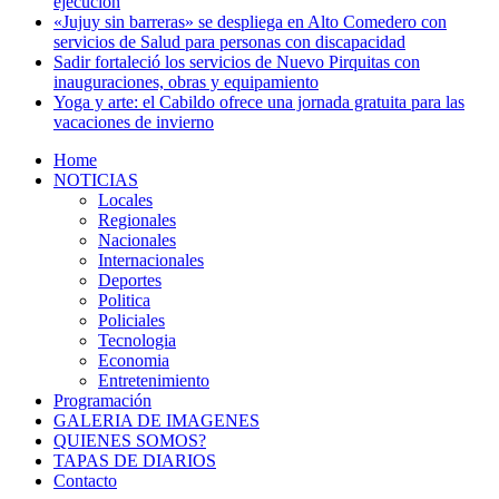
ejecución
«Jujuy sin barreras» se despliega en Alto Comedero con
servicios de Salud para personas con discapacidad
Sadir fortaleció los servicios de Nuevo Pirquitas con
inauguraciones, obras y equipamiento
Yoga y arte: el Cabildo ofrece una jornada gratuita para las
vacaciones de invierno
Home
NOTICIAS
Locales
Regionales
Nacionales
Internacionales
Deportes
Politica
Policiales
Tecnologia
Economia
Entretenimiento
Programación
GALERIA DE IMAGENES
QUIENES SOMOS?
TAPAS DE DIARIOS
Contacto