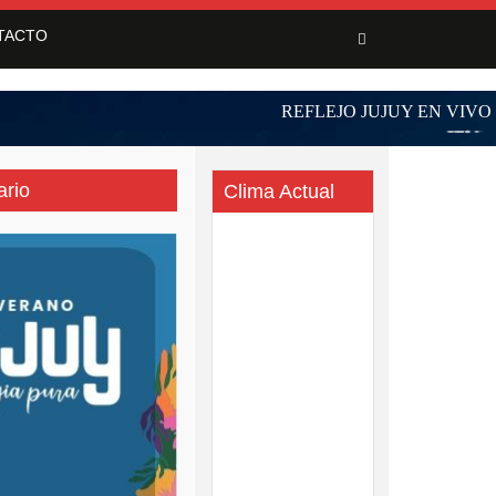
TACTO
ario
Clima Actual