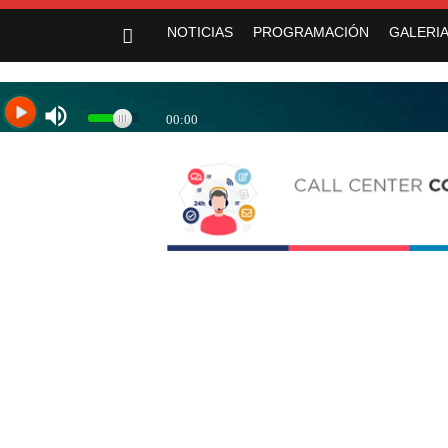
«Jujuy sin barreras» se despliega en Alto Co
NOTICIAS
PROGRAMACIÓN
GALERIA
Sadir fortaleció los servicios de Nue
Yoga y arte: el Cabildo ofrece una