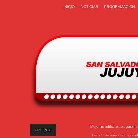
INICIO
NOTICIAS
PROGRAMACION
Mejoras edilicias aseguran c
URGENTE
Las obras para el nuevo edi