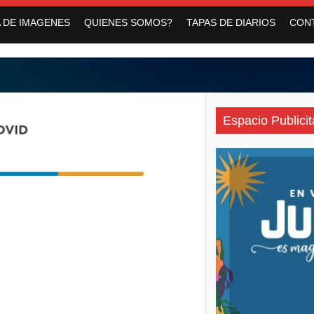
medero con servicios de Salud para personas con discapacidad
 DE IMAGENES
QUIENES SOMOS?
TAPAS DE DIARIOS
CON
vo Pirquitas con inauguraciones, obras y equipamiento
 jornada gratuita para las vacaciones de invierno
Espacio Publicit