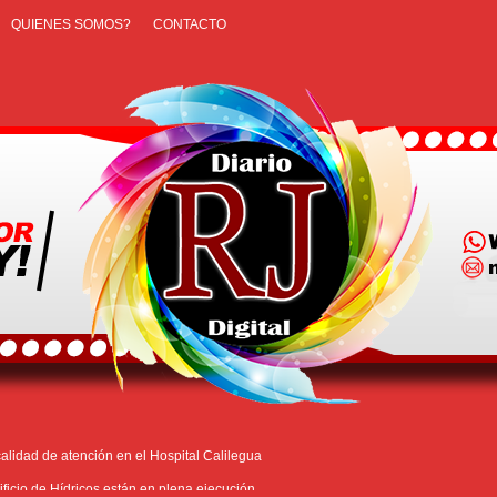
QUIENES SOMOS?
CONTACTO
alidad de atención en el Hospital Calilegua
ficio de Hídricos están en plena ejecución