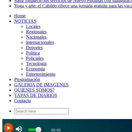
Sadir fortaleció los servicios de Nuevo Pirquitas con inaugurac
Yoga y arte: el Cabildo ofrece una jornada gratuita para las vac
Home
NOTICIAS
Locales
Regionales
Nacionales
Internacionales
Deportes
Politica
Policiales
Tecnologia
Economia
Entretenimiento
Programación
GALERIA DE IMAGENES
QUIENES SOMOS?
TAPAS DE DIARIOS
Contacto
Search
for: