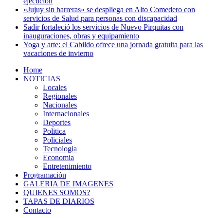
ejecución
«Jujuy sin barreras» se despliega en Alto Comedero con
servicios de Salud para personas con discapacidad
Sadir fortaleció los servicios de Nuevo Pirquitas con
inauguraciones, obras y equipamiento
Yoga y arte: el Cabildo ofrece una jornada gratuita para las
vacaciones de invierno
Home
NOTICIAS
Locales
Regionales
Nacionales
Internacionales
Deportes
Politica
Policiales
Tecnologia
Economia
Entretenimiento
Programación
GALERIA DE IMAGENES
QUIENES SOMOS?
TAPAS DE DIARIOS
Contacto