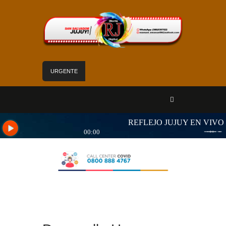
URGENTE
Mejoras edilicias aseguran calidad de atención
en el Hospital Calilegua
Las obras para el nuevo edificio de Hídricos
están en plena ejecución
«Jujuy sin barreras» se despliega en Alto
Comedero con servicios de Salud para personas
con discapacidad
Sadir fortaleció los servicios de Nuevo Pirquitas
con inauguraciones, obras y equipamiento
Yoga y arte: el Cabildo ofrece una jornada
gratuita para las vacaciones de invierno