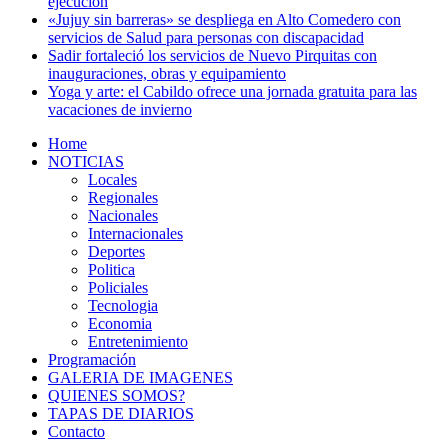
ejecución
«Jujuy sin barreras» se despliega en Alto Comedero con
servicios de Salud para personas con discapacidad
Sadir fortaleció los servicios de Nuevo Pirquitas con
inauguraciones, obras y equipamiento
Yoga y arte: el Cabildo ofrece una jornada gratuita para las
vacaciones de invierno
Home
NOTICIAS
Locales
Regionales
Nacionales
Internacionales
Deportes
Politica
Policiales
Tecnologia
Economia
Entretenimiento
Programación
GALERIA DE IMAGENES
QUIENES SOMOS?
TAPAS DE DIARIOS
Contacto