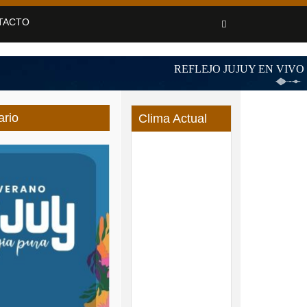
TACTO
ario
Clima Actual