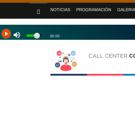
«Jujuy sin barreras» se despliega en Alto Co
NOTICIAS
PROGRAMACIÓN
GALERIA
Sadir fortaleció los servicios de Nue
Yoga y arte: el Cabildo ofrece una