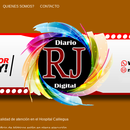
QUIENES SOMOS?
CONTACTO
alidad de atención en el Hospital Calilegua
ficio de Hídricos están en plena ejecución