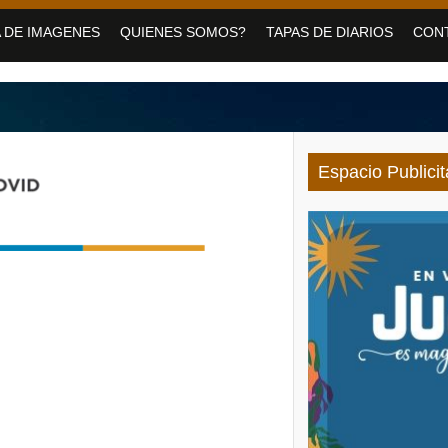
medero con servicios de Salud para personas con discapacidad
 DE IMAGENES
QUIENES SOMOS?
TAPAS DE DIARIOS
CON
vo Pirquitas con inauguraciones, obras y equipamiento
 jornada gratuita para las vacaciones de invierno
Espacio Publicit