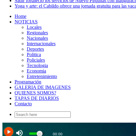
Sadir fortaleció los servicios de Nuevo Pirquitas con inaugurac
Yoga y arte: el Cabildo ofrece una jornada gratuita para las vac
Home
NOTICIAS
Locales
Regionales
Nacionales
Internacionales
Deportes
Politica
Policiales
Tecnologia
Economia
Entretenimiento
Programación
GALERIA DE IMAGENES
QUIENES SOMOS?
TAPAS DE DIARIOS
Contacto
Search
for: