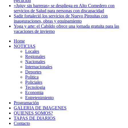
ejecución
«Jujuy sin barreras» se despliega en Alto Comedero con
servicios de Salud para personas con discapacidad
Sadir fortaleció los servicios de Nuevo Pirquitas con
inauguraciones, obras y equipamiento
Yoga y arte: el Cabildo ofrece una jornada gratuita para las
vacaciones de invierno
Home
NOTICIAS
Locales
Regionales
Nacionales
Internacionales
Deportes
Politica
Policiales
Tecnologia
Economia
Entretenimiento
Programación
GALERIA DE IMAGENES
QUIENES SOMOS?
TAPAS DE DIARIOS
Contacto