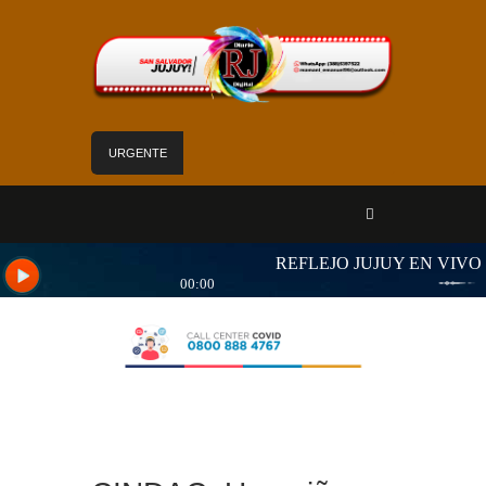
URGENTE
Mejoras edilicias aseguran calidad de atención
en el Hospital Calilegua
Las obras para el nuevo edificio de Hídricos
están en plena ejecución
«Jujuy sin barreras» se despliega en Alto
Comedero con servicios de Salud para personas
con discapacidad
Sadir fortaleció los servicios de Nuevo Pirquitas
con inauguraciones, obras y equipamiento
Yoga y arte: el Cabildo ofrece una jornada
gratuita para las vacaciones de invierno