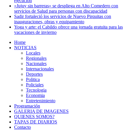
ejecución
«Jujuy sin barreras» se despliega en Alto Comedero con
servicios de Salud para personas con discapacidad
Sadir fortaleció los servicios de Nuevo Pirquitas con
inauguraciones, obras y equipamiento
Yoga y arte: el Cabildo ofrece una jornada gratuita para las
vacaciones de invierno
Home
NOTICIAS
Locales
Regionales
Nacionales
Internacionales
Deportes
Politica
Policiales
Tecnologia
Economia
Entretenimiento
Programación
GALERIA DE IMAGENES
QUIENES SOMOS?
TAPAS DE DIARIOS
Contacto