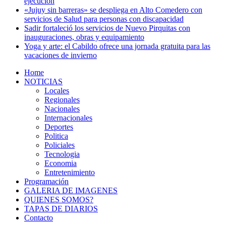
ejecución
«Jujuy sin barreras» se despliega en Alto Comedero con
servicios de Salud para personas con discapacidad
Sadir fortaleció los servicios de Nuevo Pirquitas con
inauguraciones, obras y equipamiento
Yoga y arte: el Cabildo ofrece una jornada gratuita para las
vacaciones de invierno
Home
NOTICIAS
Locales
Regionales
Nacionales
Internacionales
Deportes
Politica
Policiales
Tecnologia
Economia
Entretenimiento
Programación
GALERIA DE IMAGENES
QUIENES SOMOS?
TAPAS DE DIARIOS
Contacto