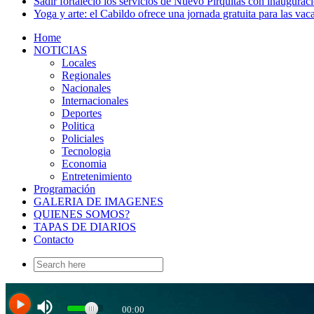
Sadir fortaleció los servicios de Nuevo Pirquitas con inaugurac
Yoga y arte: el Cabildo ofrece una jornada gratuita para las vac
Home
NOTICIAS
Locales
Regionales
Nacionales
Internacionales
Deportes
Politica
Policiales
Tecnologia
Economia
Entretenimiento
Programación
GALERIA DE IMAGENES
QUIENES SOMOS?
TAPAS DE DIARIOS
Contacto
Search
for: