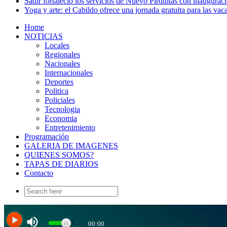
Sadir fortaleció los servicios de Nuevo Pirquitas con inaugurac
Yoga y arte: el Cabildo ofrece una jornada gratuita para las vac
Home
NOTICIAS
Locales
Regionales
Nacionales
Internacionales
Deportes
Politica
Policiales
Tecnologia
Economia
Entretenimiento
Programación
GALERIA DE IMAGENES
QUIENES SOMOS?
TAPAS DE DIARIOS
Contacto
Search
for: