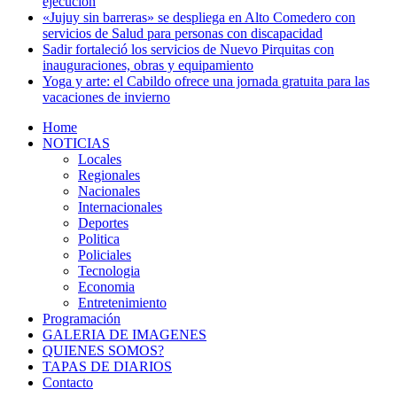
ejecución
«Jujuy sin barreras» se despliega en Alto Comedero con
servicios de Salud para personas con discapacidad
Sadir fortaleció los servicios de Nuevo Pirquitas con
inauguraciones, obras y equipamiento
Yoga y arte: el Cabildo ofrece una jornada gratuita para las
vacaciones de invierno
Home
NOTICIAS
Locales
Regionales
Nacionales
Internacionales
Deportes
Politica
Policiales
Tecnologia
Economia
Entretenimiento
Programación
GALERIA DE IMAGENES
QUIENES SOMOS?
TAPAS DE DIARIOS
Contacto