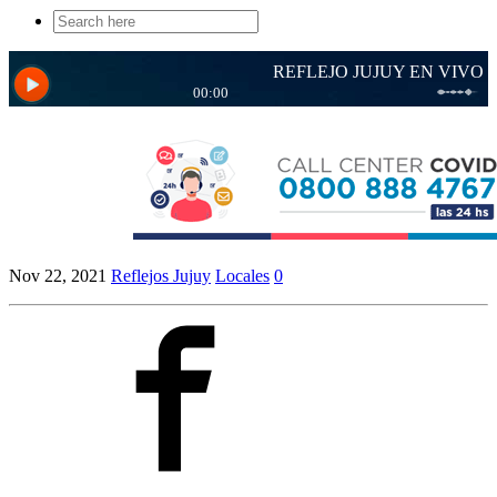
Search
for:
Nov 22, 2021
Reflejos Jujuy
Locales
0