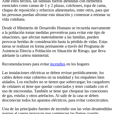
Ante estos hechos, las familias fueron atendidas con elementos
esenciales como camas de 1 y 2 plazas, colchones, ropa de cama,
chapas de reposición y refuerzos alimentarios, entre otros, para que
las personas puedan afrontar esta situación y comenzar a retomar su
vida cotidiana.
Desde el Ministerio de Desarrollo Humano se recuerda nuevamente
a la población tomar medidas preventivas para evitar este tipo de
situaciones, que afectan materialmente a las familias, pueden
provocar heridas de consideración hasta la pérdida de vidas. Estas
tareas se realizan en forma permanente a través del Programa de
Asistencia Directa a Población en Situación de Riesgo, que lleva
adelante la cartera ministerial.
Recomendaciones para evitar
incendios
en los hogares
Las instalaciones eléctricas se deben revisar periódicamente, los
cables deben estar cubiertos en su totalidad y los empalmes bien
aislados. Los enchufes no se tienen que sobrecargar; los cargadores
de celulares ni tiene que quedar conectados y tener cuidado con el
uso de microondas. También se tiene que chequear las conexiones
de gas, estufas y otros artefactos. Al salir de la casa se deben
desconectar todos los aparatos eléctricos, para evitar cortocircuitos.
Una de las principales fuentes de incendio son las velas desatendidas
porque al caerse provocan que comiencen las llamas cuando